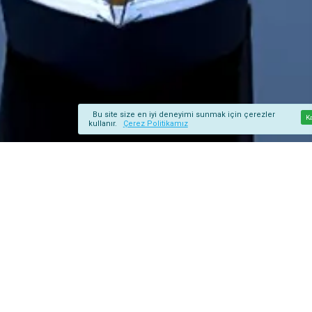
Bu site size en iyi deneyimi sunmak için çerezler
K
kullanır.
Çerez Politikamız