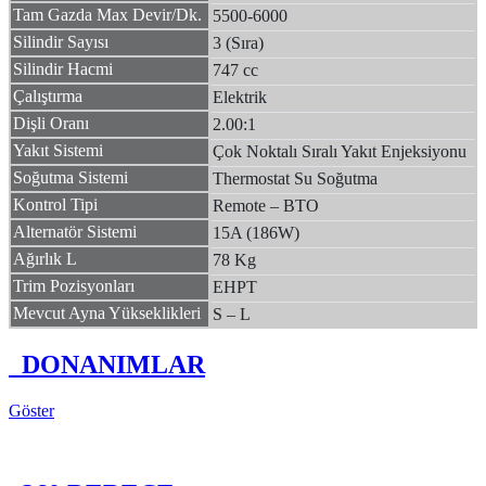
Tam Gazda Max Devir/Dk.
5500-6000
Silindir Sayısı
3 (Sıra)
Silindir Hacmi
747 cc
Çalıştırma
Elektrik
Dişli Oranı
2.00:1
Yakıt Sistemi
Çok Noktalı Sıralı Yakıt Enjeksiyonu
Soğutma Sistemi
Thermostat Su Soğutma
Kontrol Tipi
Remote – BTO
Alternatör Sistemi
15A (186W)
Ağırlık L
78 Kg
Trim Pozisyonları
EHPT
Mevcut Ayna Yükseklikleri
S – L
DONANIMLAR
Göster