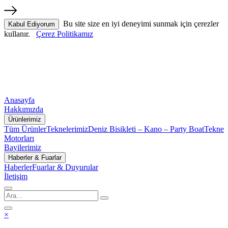
Bu site size en iyi deneyimi sunmak için çerezler
Kabul Ediyorum
kullanır.
Çerez Politikamız
Anasayfa
Hakkımızda
Ürünlerimiz
Tüm Ürünler
Teknelerimiz
Deniz Bisikleti – Kano – Party Boat
Tekne
Motorları
Bayilerimiz
Haberler & Fuarlar
Haberler
Fuarlar & Duyurular
İletişim
×