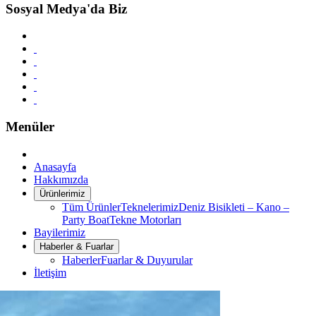
Sosyal Medya'da Biz
Menüler
Anasayfa
Hakkımızda
Ürünlerimiz
Tüm Ürünler
Teknelerimiz
Deniz Bisikleti – Kano –
Party Boat
Tekne Motorları
Bayilerimiz
Haberler & Fuarlar
Haberler
Fuarlar & Duyurular
İletişim