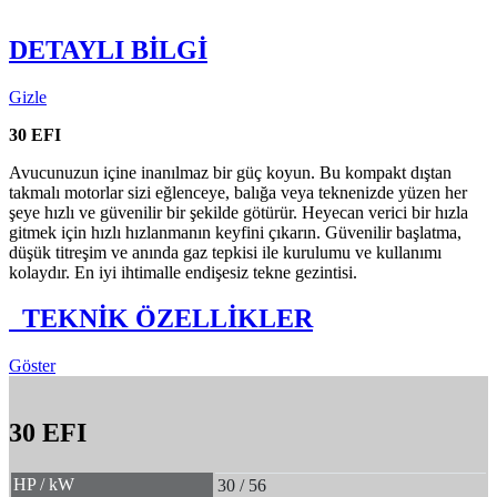
DETAYLI BİLGİ
Gizle
30 EFI
Avucunuzun içine inanılmaz bir güç koyun. Bu kompakt dıştan
takmalı motorlar sizi eğlenceye, balığa veya teknenizde yüzen her
şeye hızlı ve güvenilir bir şekilde götürür. Heyecan verici bir hızla
gitmek için hızlı hızlanmanın keyfini çıkarın. Güvenilir başlatma,
düşük titreşim ve anında gaz tepkisi ile kurulumu ve kullanımı
kolaydır. En iyi ihtimalle endişesiz tekne gezintisi.
TEKNİK ÖZELLİKLER
Göster
30 EFI
HP / kW
30 / 56