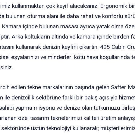
elimiz kullanmaktan çok keyif alacaksınız. Ergonomik b
da bulunan oturma alanı ile daha rahat ve konforlu sürü
. Kamara içinde bulunan masası ayrıca yatak olma özell
tir. Arka koltukların altında ve kamara içinde birden fa
sını kullanarak denizin keyfini çıkartın. 495 Cabin Cr
işisel eşyalarınızı ve minderleri kötü hava koşullarında
siniz.
h edilen tekne markalarının başında gelen Safter Mari
ile denizcilik sektörüne farklı bir bakış açısıyla hizme
hibi yapma misyonu ve denize olan tutkumuzu birleştir
rlanan özel tasarım teknelerimizi kaliteli üretim anlayışı
 sektöründe üstün teknolojiyi kullanarak; müşterilerimizi