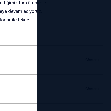
rettiğimiz tüm ürünlerle
tmeye devam ediyoruz.
rlar ile tekne