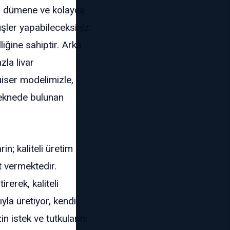
ir dümene ve kolayca
şler yapabileceksiniz.
iğine sahiptir. Arka
zla livar
uiser modelimizle,
 teknede bulunan
n; kaliteli üretim
t vermektedir.
erek, kaliteli
yla üretiyor, kendi
n istek ve tutkularını