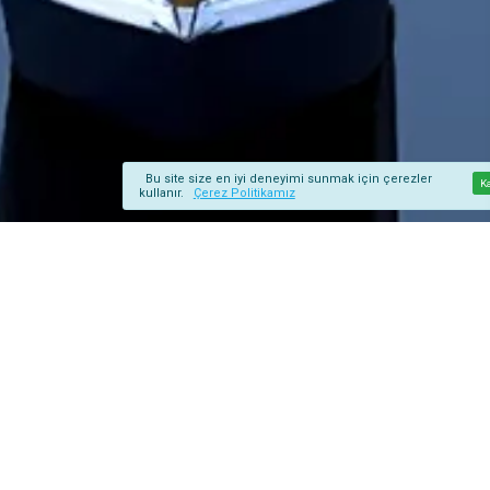
Bu site size en iyi deneyimi sunmak için çerezler
K
kullanır.
Çerez Politikamız